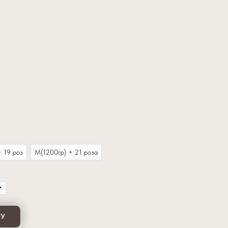
+ 19 роз
M(1200гр) + 21 роза
НУ