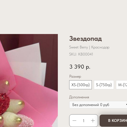
Звездопад
Sweet Berry | Краснодар
SKU:
KB00041
3 390
р.
Размер
XS-(500гр)
S-(750гр)
M-(1
Дополнения
В КОРЗИ