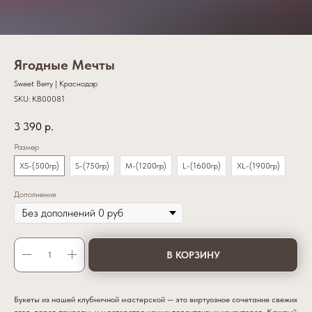
Ягодные Мечты
Sweet Berry | Краснодар
SKU:
KB00081
3 390
р.
Размер
XS-(500гр)
S-(750гр)
M-(1200гр)
L-(1600гр)
XL-(1900гр)
Дополнения
В КОРЗИНУ
Букеты из нашей клубничной мастерской — это виртуозное сочетание свежих
ягод, даров природы, и мастерства наших талантливых кондитеров. Каждый