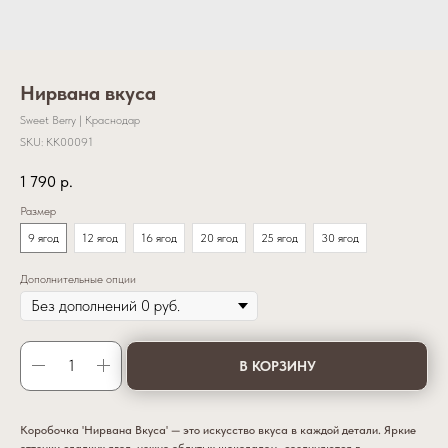
Нирвана вкуса
Sweet Berry | Краснодар
SKU:
KK00091
1 790
р.
Размер
9 ягод
12 ягод
16 ягод
20 ягод
25 ягод
30 ягод
Дополнительные опции
В КОРЗИНУ
Коробочка 'Нирвана Вкуса' — это искусство вкуса в каждой детали. Яркие
оттенки сладких ягод, нежно облитых шоколадом, соединяются в