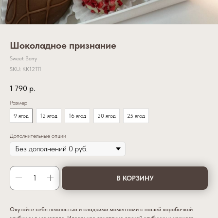
Шоколадное признание
Sweet Berry
SKU:
KK12111
1 790
р.
Размер
9 ягод
12 ягод
16 ягод
20 ягод
25 ягод
Дополнительные опции
В КОРЗИНУ
Окутайте себя нежностью и сладкими моментами с нашей коробочкой
клубники в шоколаде. Идеальное сочетание сочной клубники и нежного