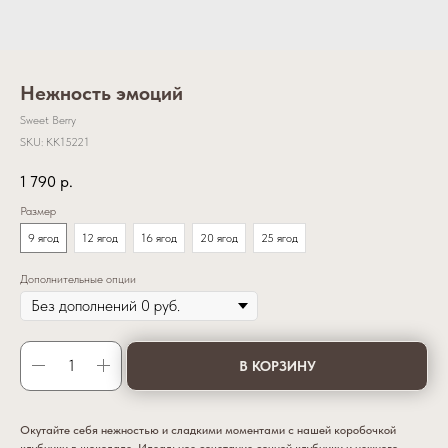
Нежность эмоций
Sweet Berry
SKU:
KK15221
1 790
р.
Размер
9 ягод
12 ягод
16 ягод
20 ягод
25 ягод
Дополнительные опции
В КОРЗИНУ
Окутайте себя нежностью и сладкими моментами с нашей коробочкой
клубники в шоколаде. Идеальное сочетание сочной клубники и нежного