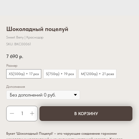
Шоколадный поцелуй
Sweet Berry | Краснодар
SKU:
BKC00061
7 690
р.
Размер
XS(500гр) + 17 роз
S(750гр) + 19 роз
M(1200гр) + 21 роза
Дополнения
В КОРЗИНУ
Букет 'Шоколадный Поцелуй' – это чарующее соединение гармонии
шоколадных наслаждений и изысканности цветочной красоты. Каждая